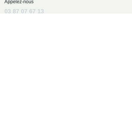
Appelez-nous
03 87 07 67 13
Envoyez-nous un message
mittersheim.camping@orange.fr
Suivez-nous
Page d'accueil
•
Mentions Légales
•
Conditions Générales D'utilisation