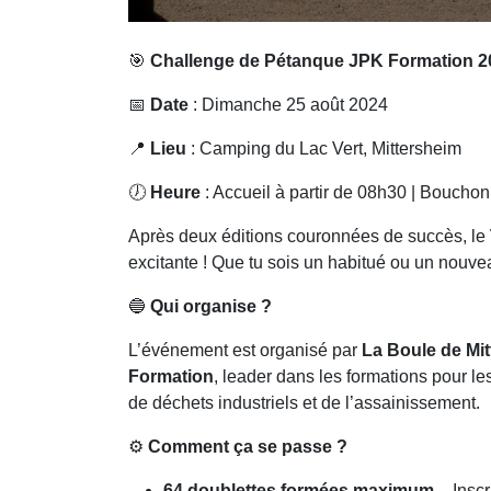
🎯
Challenge de Pétanque JPK Formation 20
📅
Date
: Dimanche 25 août 2024
📍
Lieu
: Camping du Lac Vert, Mittersheim
🕖
Heure
: Accueil à partir de 08h30 | Boucho
Après deux éditions couronnées de succès, le
excitante ! Que tu sois un habitué ou un nouve
🔵
Qui organise ?
L’événement est organisé par
La Boule de Mit
Formation
, leader dans les formations pour le
de déchets industriels et de l’assainissement.
⚙️
Comment ça se passe ?
64 doublettes formées maximum
– Inscr