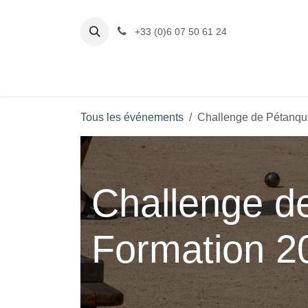
Se rendre au contenu
+33 (0)6 07 50 61 24
Accueil
La zone de loisirs
Où dormir?
Tous les événements
Challenge de Pétanqu
Challenge d
Formation 2