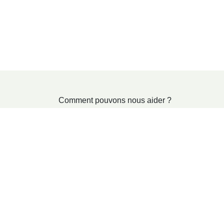
Comment pouvons nous aider ?
Contactez-nous à tout
Appel
moment
03 8