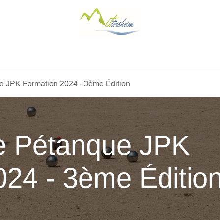
Activités
Séjour Groupe
Contactez-nous
e JPK Formation 2024 - 3ème Édition
e Pétanque JPK
024 - 3ème Éditio