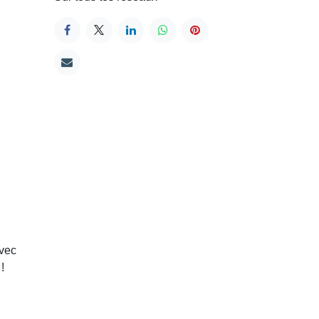
avec
!