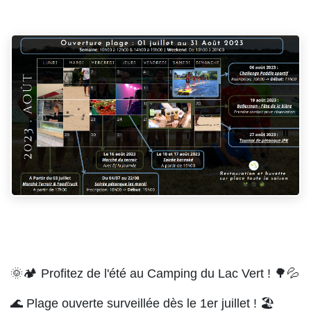
🌞🏕️ Profitez de l'été au Camping du Lac Vert ! 🌳💦
🌊 Plage ouverte surveillée dès le 1er juillet ! 🏖️